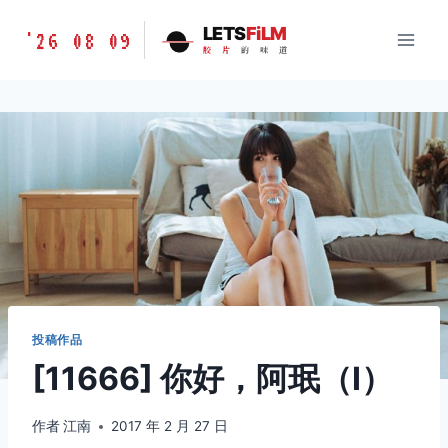
跳
胶
LETS
FiLM
'26 08 09
到
胶
片
的
味
道
片
内
的
容
味
道
LETSFILM
投稿作品
[11666] 你好，阿珉（I）
作者
江南
2017 年 2 月 27 日