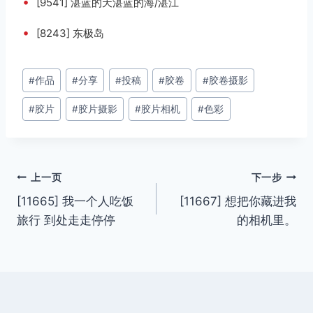
•
[9541] 湛蓝的天湛蓝的海/湛江
•
[8243] 东极岛
文
#
作品
#
分享
#
投稿
#
胶卷
#
胶卷摄影
章
#
胶片
#
胶片摄影
#
胶片相机
#
色彩
标
签：
文
上一页
下一步
[11665] 我一个人吃饭
[11667] 想把你藏进我
章
旅行 到处走走停停
的相机里。
导
航