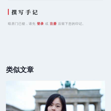
撰 写 手 记
暗房门已锁，请先
登录
或
注册
后留下您的印记。
类似文章