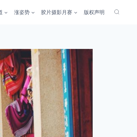
道
涨姿势
胶片摄影月赛
版权声明