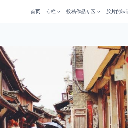
首页
专栏
投稿作品专区
胶片的味