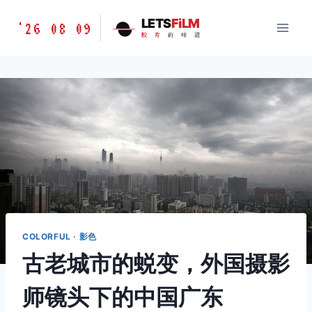
跳
胶
LETS
FiLM
'26 08 09
到
胶
片
的
味
道
片
内
的
容
味
道
LETSFILM
COLORFUL · 影色
古老城市的蜕变，外国摄影
师镜头下的中国广东