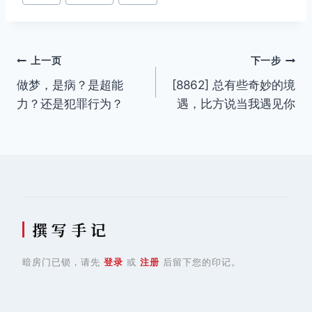
章
标
签：
文
上一页
下一步
做梦，是病？是超能
[8862] 总有些奇妙的境
章
力？还是犯罪行为？
遇，比方说当我遇见你
导
航
撰 写 手 记
暗房门已锁，请先
登录
或
注册
后留下您的印记。