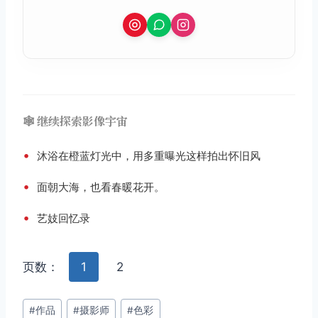
🕸️ 继续探索影像宇宙
•
沐浴在橙蓝灯光中，用多重曝光这样拍出怀旧风
•
面朝大海，也看春暖花开。
•
艺妓回忆录
页数：
1
2
文
#
作品
#
摄影师
#
色彩