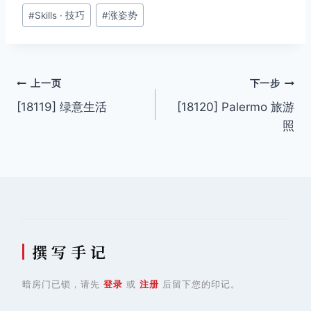
文
#
Skills · 技巧
#
涨姿势
章
标
签：
文
上一页
下一步
[18119] 绿意生活
[18120] Palermo 旅游
章
照
导
航
撰 写 手 记
暗房门已锁，请先
登录
或
注册
后留下您的印记。