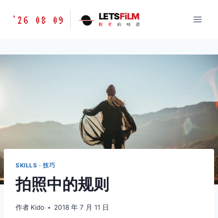
跳
胶
LETS
FiLM
'26 08 09
到
胶
片
的
味
道
片
内
的
容
味
道
LETSFILM
SKILLS · 技巧
拍照中的规则
作者
Kido
2018 年 7 月 11 日