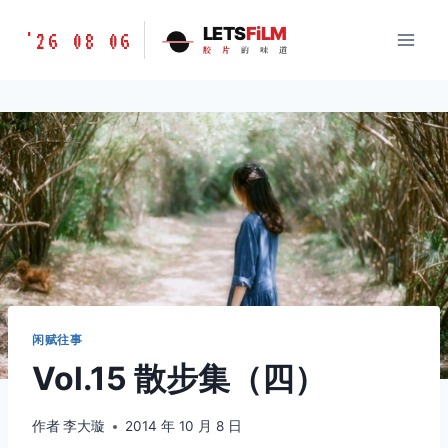
跳
胶
LETS
FiLM
'26 08 06
到
胶
片
的
味
道
片
内
的
容
味
道
LETSFILM
闲赋往事
Vol.15 散步集（四）
作者
李大璇
2014 年 10 月 8 日