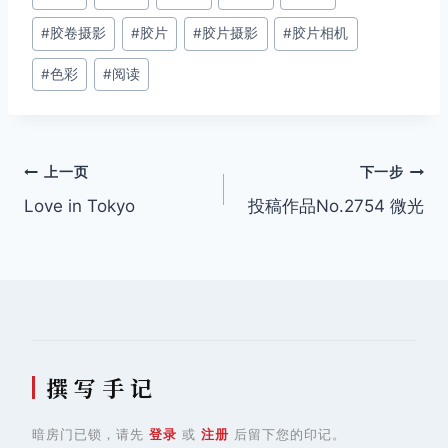
章
#
胶卷摄影
#
胶片
#
胶片摄影
#
胶片相机
标
签：
#
色彩
#
阅读
文
上一页
下一步
Love in Tokyo
投稿作品No.2754 微光
章
导
航
撰 写 手 记
暗房门已锁，请先
登录
或
注册
后留下您的印记。