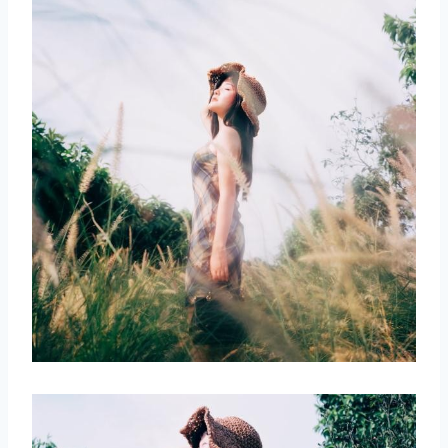
取消
搜索