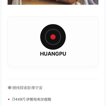
HUANGPU
🕸️ 继续探索影像宇宙
•
[14497] 伊斯坦布尔假期