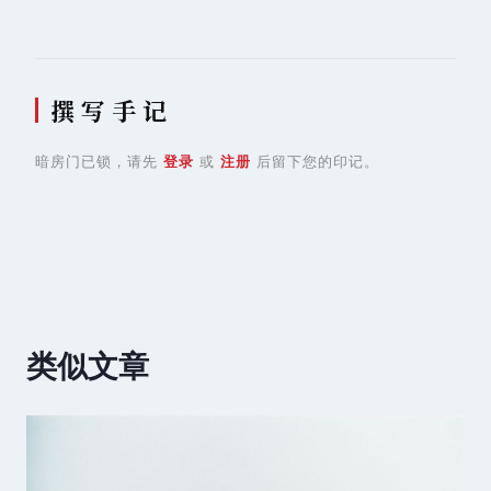
撰 写 手 记
暗房门已锁，请先
登录
或
注册
后留下您的印记。
类似文章