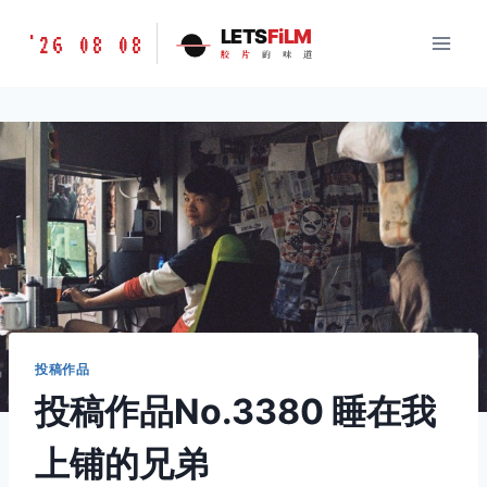
跳
胶
LETS
FiLM
'26 08 08
到
胶
片
的
味
道
片
内
的
容
味
道
LETSFILM
投稿作品
投稿作品No.3380 睡在我
上铺的兄弟