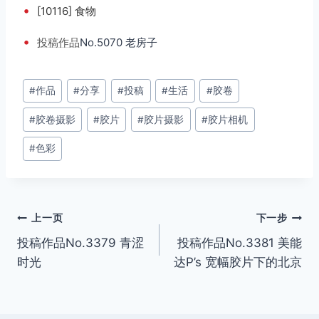
•
[10116] 食物
•
投稿
作品
No.5070 老房子
文
#
作品
#
分享
#
投稿
#
生活
#
胶卷
章
#
胶卷摄影
#
胶片
#
胶片摄影
#
胶片相机
标
签：
#
色彩
文
上一页
下一步
投稿作品No.3379 青涩
投稿作品No.3381 美能
章
时光
达P’s 宽幅胶片下的北京
导
航