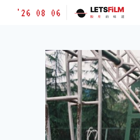
跳
胶
LETS
FiLM
'26 08 06
到
片
胶
片
的
味
道
内
的
容
味
道
LETSFILM