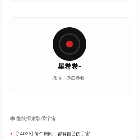
星卷卷-
微博：@星卷卷-
🕸️ 继续探索影像宇宙
•
[14025] 每个房间，都有自己的宇宙