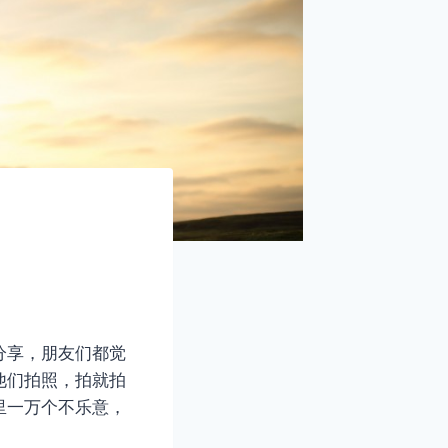
分享，朋友们都觉
他们拍照，拍就拍
里一万个不乐意，