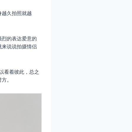
身越久拍照就越
强烈的表达爱意的
就来说说拍摄情侣
以看着彼此，总之
对方。