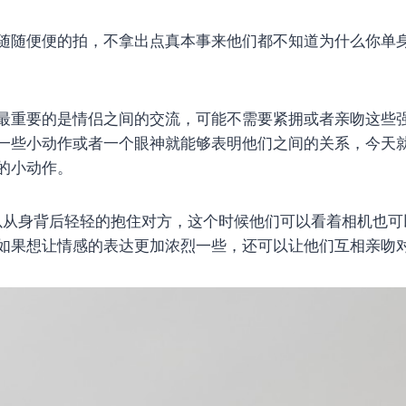
随随便便的拍，不拿出点真本事来他们都不知道为什么你单
最重要的是情侣之间的交流，可能不需要紧拥或者亲吻这些
一些小动作或者一个眼神就能够表明他们之间的关系，今天
的小动作。
以从身背后轻轻的抱住对方，这个时候他们可以看着相机也可
如果想让情感的表达更加浓烈一些，还可以让他们互相亲吻