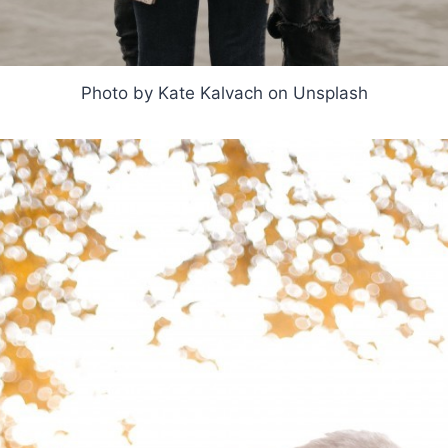
Photo by Kate Kalvach on Unsplash