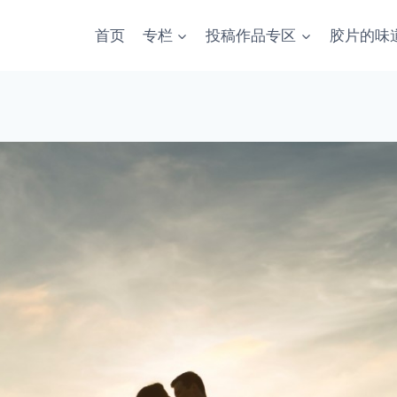
首页
专栏
投稿作品专区
胶片的味