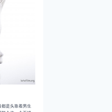
般都是头靠着男生