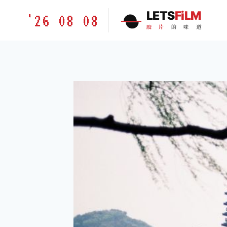
跳
胶
LETS
FiLM
'26 08 08
到
片
胶
片
的
味
道
内
的
容
味
道
LETSFILM