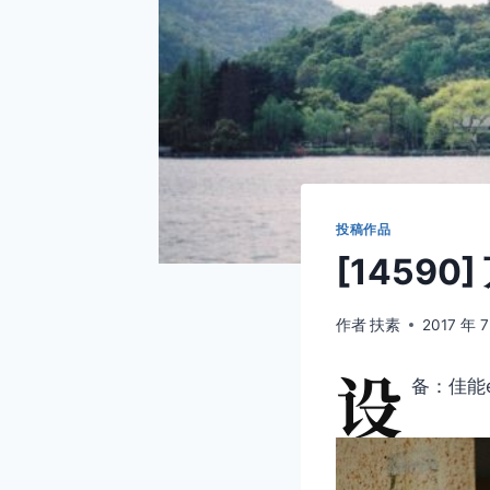
投稿作品
[1459
作者
扶素
2017 年 7
设
备：佳能e