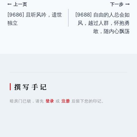
文
上一页
下一步
[9686] 且听风吟，遗世
[9688] 自由的人总会如
章
独立
风，越过人群，怀抱勇
导
敢，随内心飘荡
航
撰 写 手 记
暗房门已锁，请先
登录
或
注册
后留下您的印记。