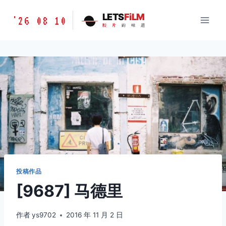
跳
胶
LETS
FiLM
'26 08 10
到
胶
片
的
味
道
片
内
的
容
味
道
LETSFILM
投稿作品
[9687] 马德里
作者
ys9702
2016 年 11 月 2 日