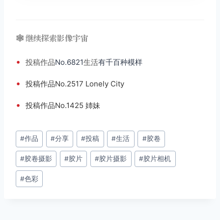
🕸️ 继续探索影像宇宙
•
投稿
作品
No.6821
生活
有千百种模样
•
投稿作品No.2517 Lonely City
•
投稿作品No.1425 姉妹
文
#
作品
#
分享
#
投稿
#
生活
#
胶卷
章
#
胶卷摄影
#
胶片
#
胶片摄影
#
胶片相机
标
签：
#
色彩