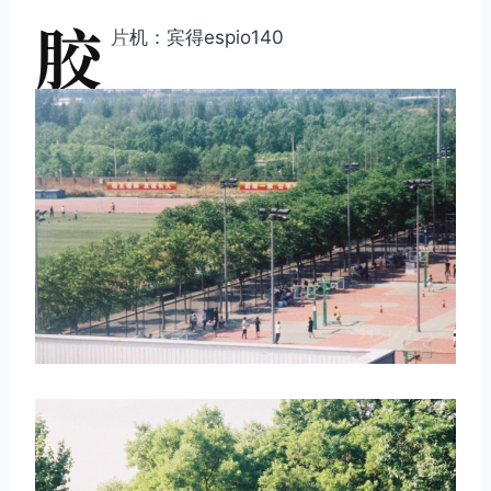
胶
片
机：宾得espio140