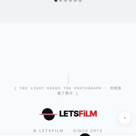
[ THE LIGHT MAKES THE PHOTOGRAPH · 光线造
就了照片 ]
LETS
FiLM
© LETSFILM
SINCE 2013
|