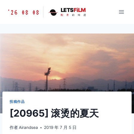
跳
胶
LETS
FiLM
'26 08 08
到
胶
片
的
味
道
片
内
的
容
味
道
LETSFILM
投稿作品
[20965] 滚烫的夏天
作者
Airandsea
2019 年 7 月 5 日