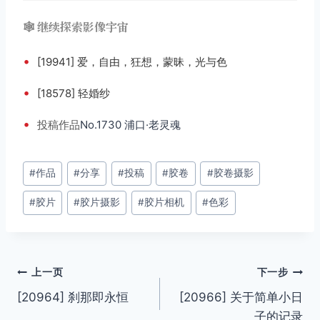
🕸️ 继续探索影像宇宙
•
[19941] 爱，自由，狂想，蒙昧，光与色
•
[18578] 轻婚纱
•
投稿
作品
No.1730 浦口·老灵魂
文
#
作品
#
分享
#
投稿
#
胶卷
#
胶卷摄影
章
#
胶片
#
胶片摄影
#
胶片相机
#
色彩
标
签：
文
上一页
下一步
[20964] 刹那即永恒
[20966] 关于简单小日
章
子的记录