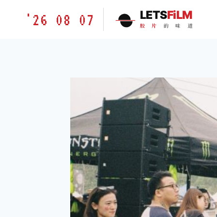
跳
胶
LETS
FiLM
'26 08 07
到
片
胶
片
的
味
道
内
的
容
味
道
LETSFILM