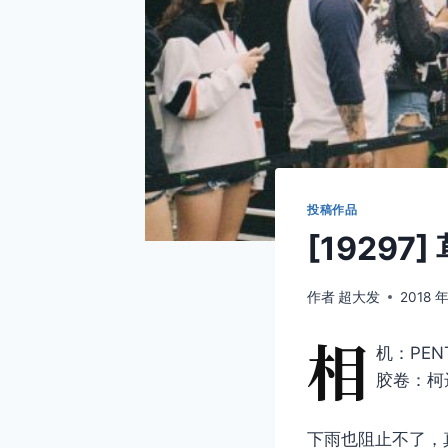
投稿作品
[19297
作者
超大发
2018 年
相
机：PENT
胶卷：柯达
下雨也阻止不了，