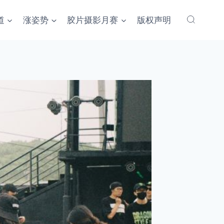
道
涨姿势
胶片摄影月赛
版权声明