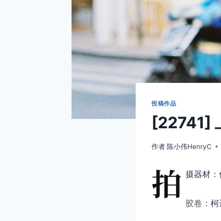
投稿作品
[22741
作者
陈小伟HenryC
拍
摄器材：
胶卷
：柯