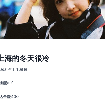
] 上海的冬天很冷
2021 年 1 月 25 日
佳能ae1
达全能400