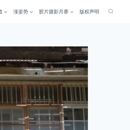
道
涨姿势
胶片摄影月赛
版权声明