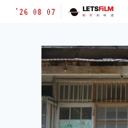
跳
胶
LETS
FiLM
'26 08 07
到
片
胶
片
的
味
道
内
的
容
味
道
LETSFILM