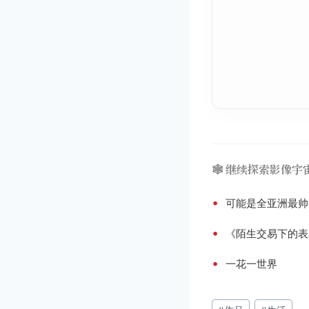
🕸️ 继续探索影像宇
•
可能是全亚洲最帅
•
《陌生交易下的表
•
一花一世界
文