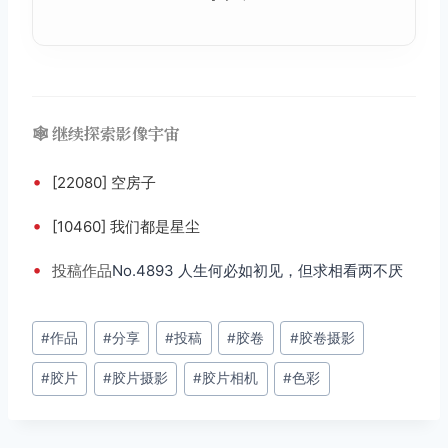
🕸️ 继续探索影像宇宙
•
[22080] 空房子
•
[10460] 我们都是星尘
•
投稿
作品
No.4893 人生何必如初见，但求相看两不厌
文
#
作品
#
分享
#
投稿
#
胶卷
#
胶卷摄影
章
#
胶片
#
胶片摄影
#
胶片相机
#
色彩
标
签：