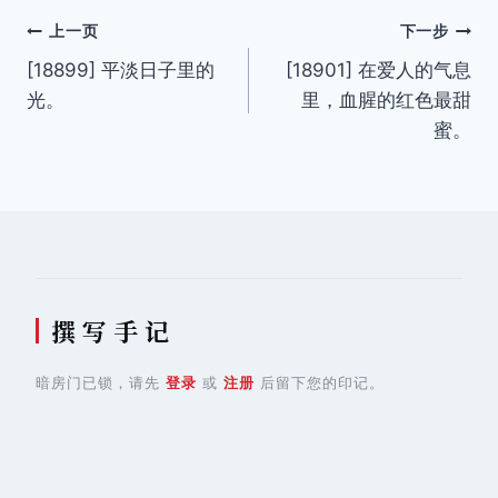
文
上一页
下一步
[18899] 平淡日子里的
[18901] 在爱人的气息
章
光。
里，血腥的红色最甜
导
蜜。
航
撰 写 手 记
暗房门已锁，请先
登录
或
注册
后留下您的印记。