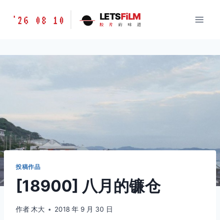
跳
胶
LETS
FiLM
'26 08 10
到
胶
片
的
味
道
片
内
的
容
味
道
LETSFILM
投稿作品
[18900] 八月的镰仓
作者
木大
2018 年 9 月 30 日