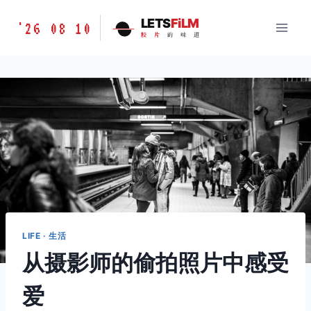
跳
胶
LETS
FiLM
'26 08 10
到
胶
片
的
味
道
片
内
的
容
味
道
LETSFILM
LIFE · 生活
从摄影师的偷拍照片中感受
爱