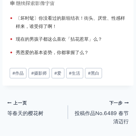
🕸️ 继续探索影像宇宙
•
〔坏时髦〕你没看过的新垣结衣！街头、厌世、性感样
样来，谁受得了啊！
•
现在的男孩子都这么喜欢「拈花惹草」么？
•
秀恩爱的基本姿势，你都掌握了么？
文
#
作品
#
摄影师
#
爱
#
生活
#
黑白
章
标
签：
文
上一页
下一步
等春天的樱花树
投稿作品No.6489 春节
章
清迈行
导