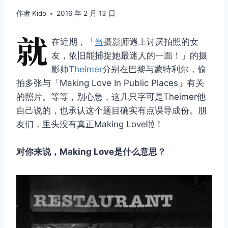
作者
Kido
2016 年 2 月 13 日
就
在近期，「
当
摄影师
遇上讨厌拍照的女
友，依旧能捕捉她最迷人的一面！」的摄
影师
Theimer
分别在巴黎与蒙特利尔，偷
拍多张与「Making Love In Public Places」有关
的照片。等等，别心急，这几只字可是Theimer他
自己说的，也承认这个题目确实有点误导成份。朋
友们，里头没有真正Making Love啦！
对你来说，Making Love是什么意思？