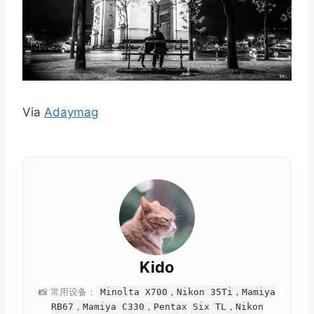
Via
Adaymag
Kido
📸 常用设备：
Minolta X700，Nikon 35Ti，Mamiya
RB67，Mamiya C330，Pentax Six TL，Nikon