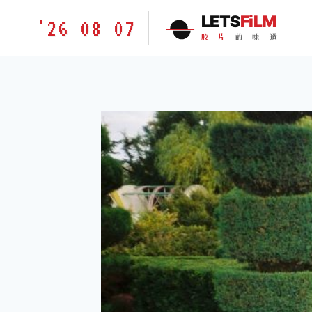
跳
胶
LETS
FiLM
'26 08 07
到
片
胶
片
的
味
道
内
的
容
味
道
LETSFILM