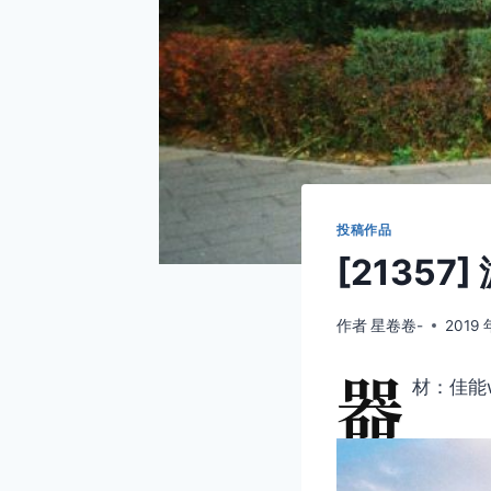
投稿作品
[21357
作者
星卷卷-
2019 
器
材：佳能w