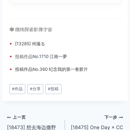
🕸️ 继续探索影像宇宙
•
[13285] 何撮る
•
投稿
作品
No.1710 江南一夢
•
投稿作品No.360 纪念我的第一卷胶片
文
#
作品
#
分享
#
投稿
章
标
签：
文
上一页
下一步
[18473] 想去海边撒野
[18475] One Day × CC