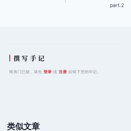
章
part.2
导
航
撰 写 手 记
暗房门已锁，请先
登录
或
注册
后留下您的印记。
类似文章