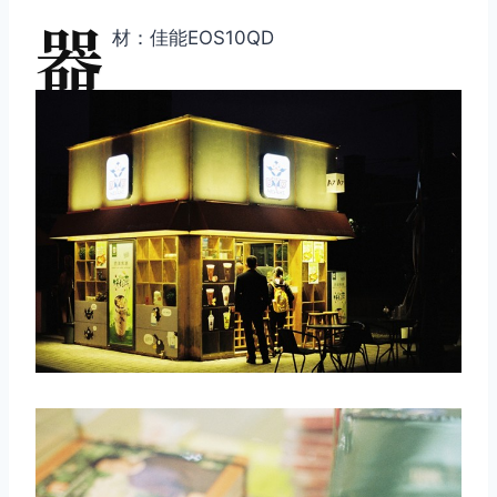
器
材：佳能EOS10QD