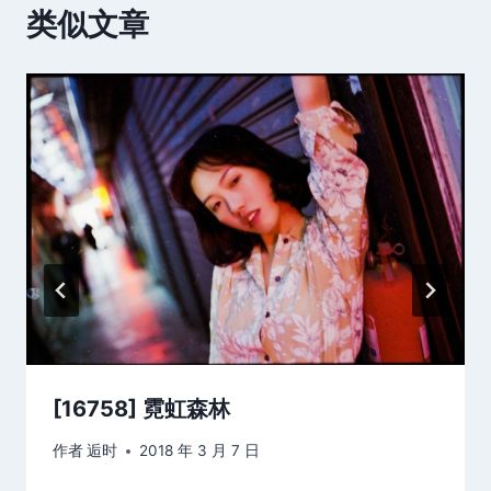
类似文章
[16758] 霓虹森林
作者
逅时
2018 年 3 月 7 日