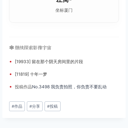
坐标厦门
🕸️ 继续探索影像宇宙
•
[19933] 留在那个阴天房间里的片段
•
[11819] 十年一梦
•
投稿
作品
No.3498 我负责拍照，你负责不要乱动
文
#
作品
#
分享
#
投稿
章
标
签：