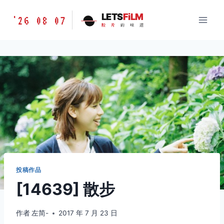
跳
胶
LETS
FiLM
'26 08 07
到
胶
片
的
味
道
片
内
的
容
味
道
LETSFILM
投稿作品
[14639] 散步
作者
左简-
2017 年 7 月 23 日