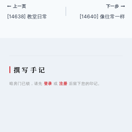
文
上一页
下一步
[14638] 教堂日常
[14640] 像往常一样
章
导
航
撰 写 手 记
暗房门已锁，请先
登录
或
注册
后留下您的印记。