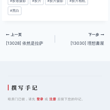
#
胶卷摄影
#
胶片
#
胶片摄影
#
胶片相机
标
签：
#
黑白
文
上一页
下一步
[13028] 依然是拉萨
[13030] 理想書屋
章
导
航
撰 写 手 记
暗房门已锁，请先
登录
或
注册
后留下您的印记。