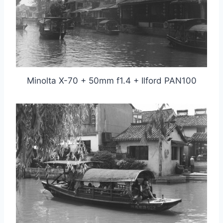
Minolta X-70 + 50mm f1.4 + Ilford PAN100
取消
搜索