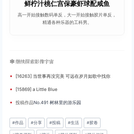
鲜柠汁桃仁宫保豪虾球配咸鱼
高一开始接触数码单反，大一开始接触胶片单反，
精通各种乐器的工科男。
🕸️ 继续探索影像宇宙
•
[16263] 当世事再没完美 可远在岁月如歌中找你
•
[15869] a Little Blue
•
投稿
作品
No.491 树林里的游乐园
文
#
作品
#
分享
#
投稿
#
生活
#
胶卷
章