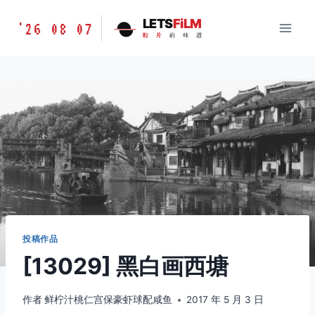
跳
胶
LETS
FiLM
'26 08 07
到
胶
片
的
味
道
片
内
的
容
味
道
LETSFILM
投稿作品
[13029] 黑白画西塘
作者
鲜柠汁桃仁宫保豪虾球配咸鱼
2017 年 5 月 3 日