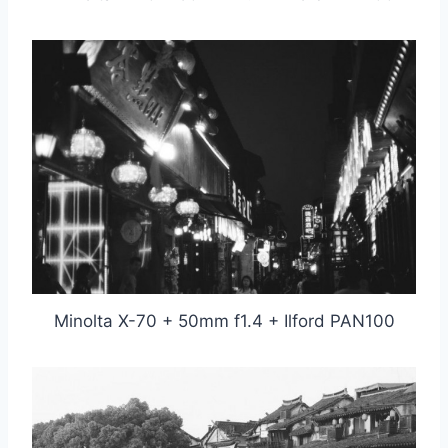
Minolta X-70 + 50mm f1.4 + Ilford PAN100