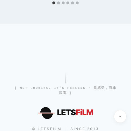
[ NOT LOOKING, IT'S FEELING · 是感受，而非
观看 ]
LETS
FiLM
© LETSFILM
SINCE 2013
|