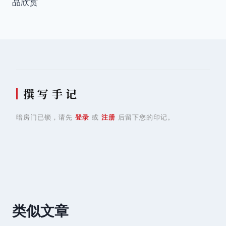
导
品欣赏
航
撰 写 手 记
暗房门已锁，请先
登录
或
注册
后留下您的印记。
类似文章