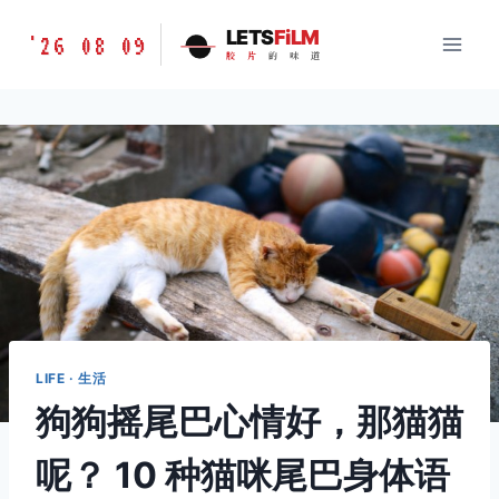
跳
胶
LETS
FiLM
'26 08 09
到
胶
片
的
味
道
片
内
的
容
味
道
LETSFILM
LIFE · 生活
狗狗摇尾巴心情好，那猫猫
呢？ 10 种猫咪尾巴身体语