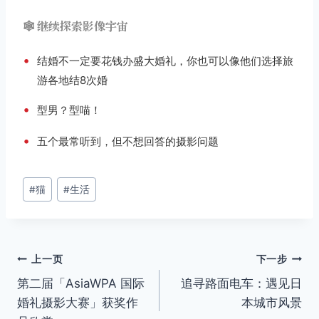
🕸️ 继续探索影像宇宙
•
结婚不一定要花钱办盛大婚礼，你也可以像他们选择旅
游各地结8次婚
•
型男？型喵！
•
五个最常听到，但不想回答的摄影问题
文
#
猫
#
生活
章
标
签：
文
上一页
下一步
第二届「AsiaWPA 国际
追寻路面电车：遇见日
章
婚礼摄影大赛」获奖作
本城市风景