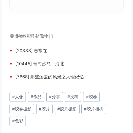
🕸️ 继续探索影像宇宙
•
[20333] 春常在
•
[10445] 青海沙岛，海北
•
[7668] 那些远去的风景之大理记忆
文
#
人像
#
作品
#
分享
#
投稿
#
胶卷
章
#
胶卷摄影
#
胶片
#
胶片摄影
#
胶片相机
标
签：
#
色彩