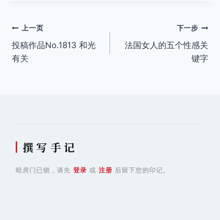
文
上一页
下一步
投稿作品No.1813 和光
法国女人的五个性感关
章
有关
键字
导
航
撰 写 手 记
暗房门已锁，请先
登录
或
注册
后留下您的印记。