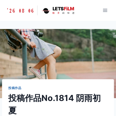
跳
胶
LETS
FiLM
'26 08 06
到
胶
片
的
味
道
片
内
的
容
味
道
LETSFILM
投稿作品
投稿作品No.1814 阴雨初
夏