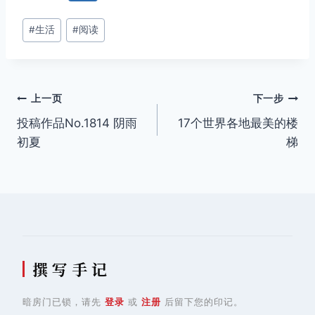
文
#
生活
#
阅读
章
标
签：
文
上一页
下一步
投稿作品No.1814 阴雨
17个世界各地最美的楼
章
初夏
梯
导
航
撰 写 手 记
暗房门已锁，请先
登录
或
注册
后留下您的印记。