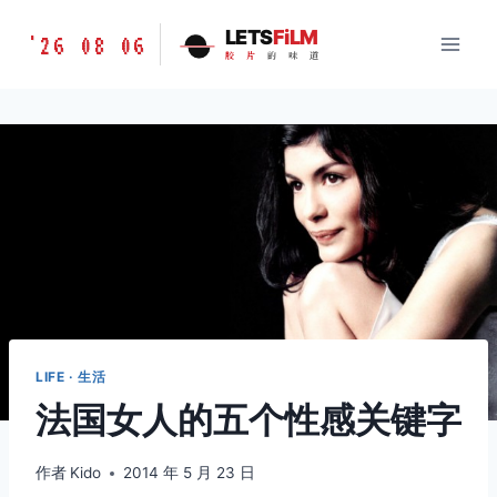
跳
胶
LETS
FiLM
'26 08 06
到
胶
片
的
味
道
片
内
的
容
味
道
LETSFILM
LIFE · 生活
法国女人的五个性感关键字
作者
Kido
2014 年 5 月 23 日