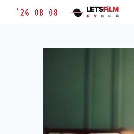
跳
胶
LETS
FiLM
'26 08 08
到
片
胶
片
的
味
道
内
的
容
味
道
LETSFILM