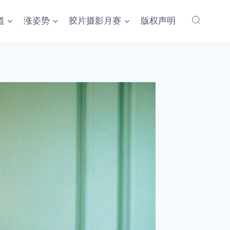
道
涨姿势
胶片摄影月赛
版权声明