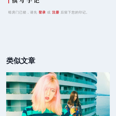
撰 写 手 记
暗房门已锁，请先
登录
或
注册
后留下您的印记。
类似文章