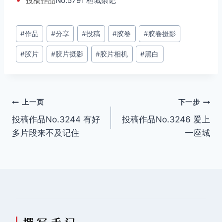
投稿
作品
No.5791 稻城杂记
文
#
作品
#
分享
#
投稿
#
胶卷
#
胶卷摄影
章
#
胶片
#
胶片摄影
#
胶片相机
#
黑白
标
签：
文
上一页
下一步
投稿作品No.3244 有好
投稿作品No.3246 爱上
章
多片段来不及记住
一座城
导
航