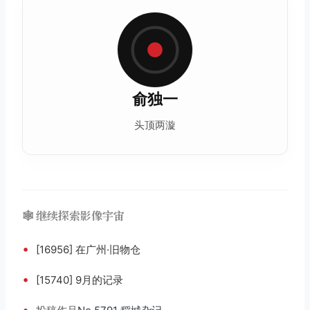
俞独一
头顶两漩
🕸️ 继续探索影像宇宙
•
[16956] 在广州·旧物仓
•
[15740] 9月的记录
•