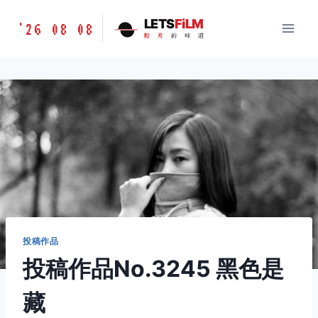
跳
胶
LETS
FiLM
'26 08 08
到
胶
片
的
味
道
片
内
的
容
味
道
LETSFILM
投稿作品
投稿作品No.3245 黑色是
藏