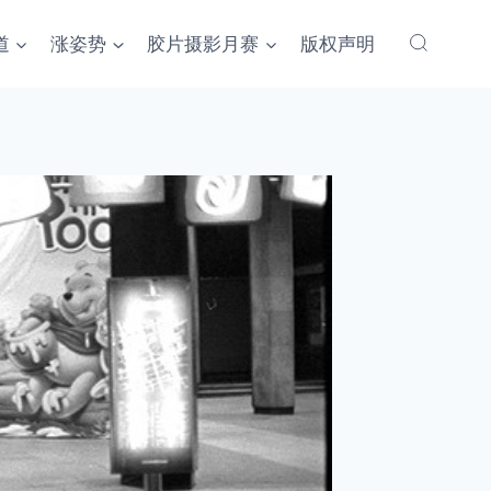
道
涨姿势
胶片摄影月赛
版权声明