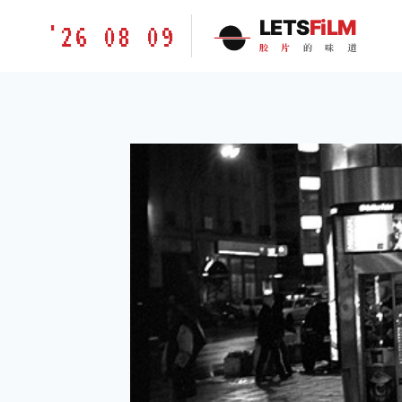
跳
胶
LETS
FiLM
'26 08 09
到
片
胶
片
的
味
道
内
的
容
味
道
LETSFILM