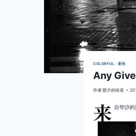
COLORFUL · 影色
Any Give
作者
胶片的味道
20
来
自华沙的