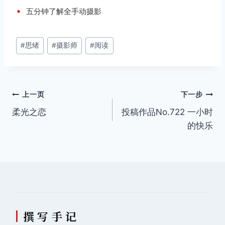
•
五分钟了解全手动摄影
文
#
思绪
#
摄影师
#
阅读
章
标
签：
文
上一页
下一步
柔光之恋
投稿作品No.722 一小时
章
的快乐
导
航
撰 写 手 记