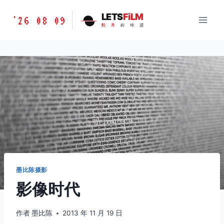
跳
胶
LETS
FiLM
'26 08 09
到
胶
片
的
味
道
片
内
的
容
味
道
LETSFILM
墨比陈摄影
影像时代
作者
墨比陈
2013 年 11 月 19 日