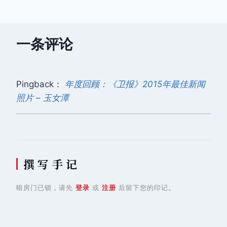
航
一条评论
Pingback：
年度回顾：《卫报》2015年最佳新闻
照片 – 玉女潭
撰 写 手 记
暗房门已锁，请先
登录
或
注册
后留下您的印记。