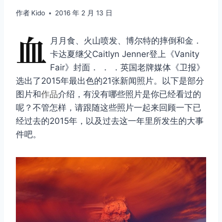
作者
Kido
2016 年 2 月 13 日
血
月月食、火山喷发、博尔特的摔倒和金．
卡达夏继父Caitlyn Jenner登上《Vanity
Fair》封面． ． ．英国老牌媒体《卫报》
选出了2015年最出色的21张新闻照片。以下是部分
图片和
作品
介绍，有没有哪些照片是你已经看过的
呢？不管怎样，请跟随这些照片一起来回顾一下已
经过去的2015年，以及过去这一年里所发生的大事
件吧。