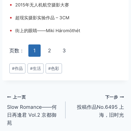
•
2015年无人机航空摄影大赛
•
超现实摄影实验作品 – 3CM
•
街上的眼睛——Miki Háromöthét
页数：
1
2
3
文
#
作品
#
生活
#
色彩
章
标
签：
文
上一页
下一步
Slow Romance——何
投稿作品No.6495 上
章
日再逢君 Vol.2 京都御
海，旧时光
导
苑