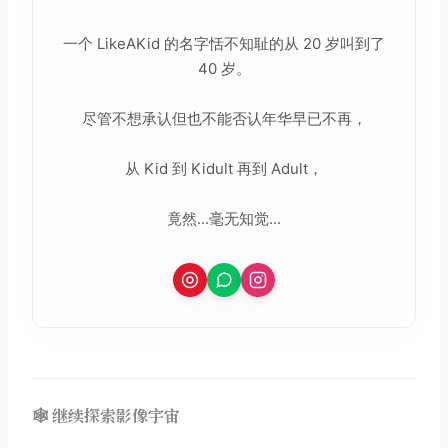
一个 LikeAKid 的名字恬不知耻的从 20 岁叫到了
40 岁。
尽管不想承认但也不能否认年华早已不再，
从 Kid 到 Kidult 再到 Adult，
竟然...毫无知觉...
🕸️ 继续探索影像宇宙