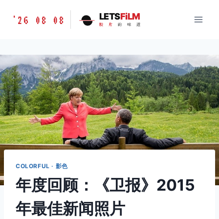
跳
胶
LETS
FiLM
'26 08 08
到
胶
片
的
味
道
片
内
的
容
味
道
LETSFILM
COLORFUL · 影色
年度回顾：《卫报》2015
年最佳新闻照片