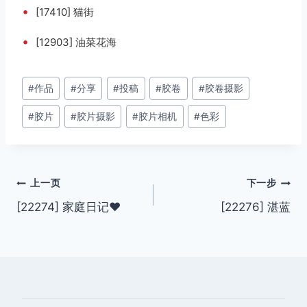
•
[17410] 猫街
•
[12903] 油菜花海
文
#
作品
#
分享
#
投稿
#
胶卷
#
胶卷摄影
章
#
胶片
#
胶片摄影
#
胶片相机
#
色彩
标
签：
文
上一页
下一步
[22274] 家庭日记❤️
[22276] 湛蓝
章
导
航