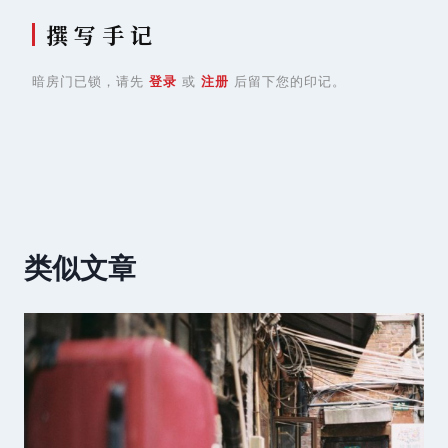
撰 写 手 记
暗房门已锁，请先
登录
或
注册
后留下您的印记。
类似文章