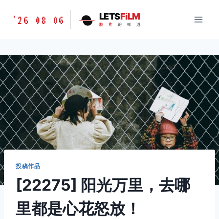
跳
胶
LETS
FiLM
'26 08 06
到
胶
片
的
味
道
片
内
的
容
味
道
LETSFILM
投稿作品
[22275] 阳光万里，去哪
里都是心花怒放！