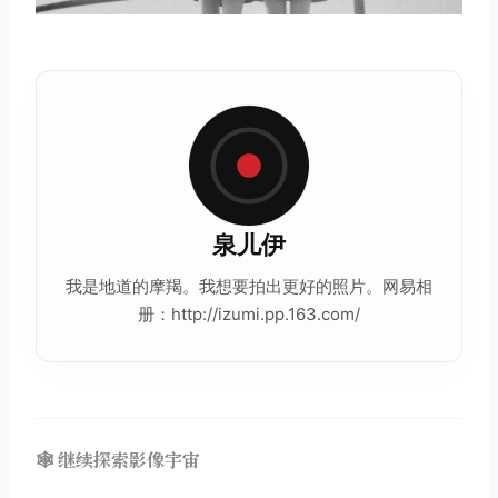
泉儿伊
我是地道的摩羯。我想要拍出更好的照片。网易相
册：http://izumi.pp.163.com/
🕸️ 继续探索影像宇宙