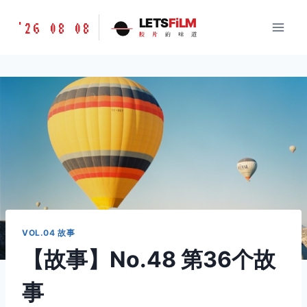
跳
胶
LETS
FiLM
'26 08 08
到
胶
片
的
味
道
片
内
的
容
味
道
LETSFILM
VOL.04 故事
【故事】No.48 第36个故
事