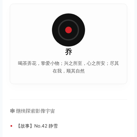
乔
喝茶弄花，挚爱小物；兴之所至，心之所安；尽其
在我，顺其自然
🕸️ 继续探索影像宇宙
•
【故事】No.42 静雪