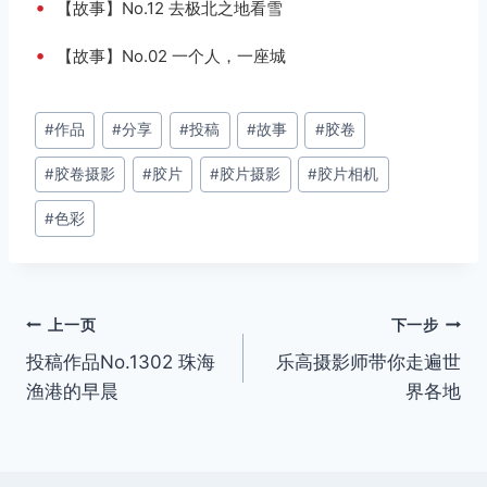
•
【故事】No.12 去极北之地看雪
•
【故事】No.02 一个人，一座城
文
#
作品
#
分享
#
投稿
#
故事
#
胶卷
章
#
胶卷摄影
#
胶片
#
胶片摄影
#
胶片相机
标
签：
#
色彩
文
上一页
下一步
投稿作品No.1302 珠海
乐高摄影师带你走遍世
章
渔港的早晨
界各地
导
航