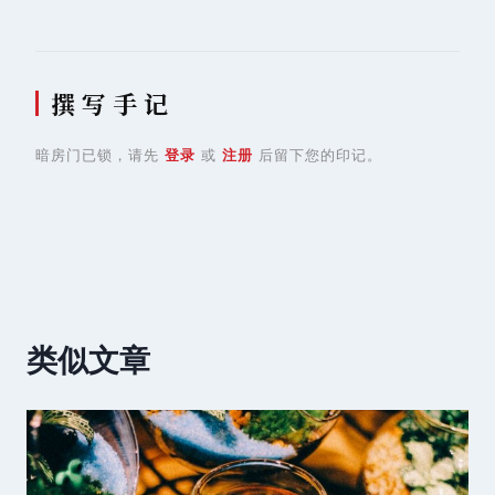
撰 写 手 记
暗房门已锁，请先
登录
或
注册
后留下您的印记。
类似文章