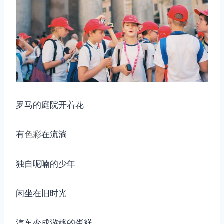
取消
搜索
罗马的庭院开着花
有
色彩
在流淌
独自呢喃的少年
闲坐在旧时光
汽车变成游移的蛋糕