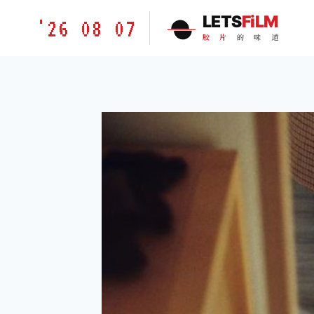
跳
胶
LETS
FiLM
'26 08 07
到
片
胶
片
的
味
道
内
的
容
味
道
LETSFILM