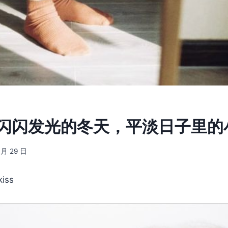
6] 闪闪发光的冬天，平淡日子里
 月 29 日
iss