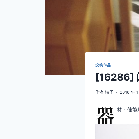
投稿作品
[1628
作者
桔子
2018 年 1
器
材：佳能k