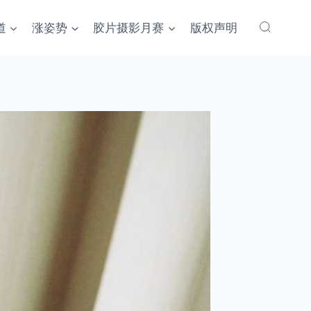
道
涨姿势
胶片摄影月赛
版权声明