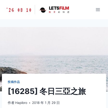
跳
胶
LETS
FiLM
'26 08 10
到
胶
片
的
味
道
片
内
的
容
味
道
LETSFILM
投稿作品
[16285] 冬日三亞之旅
作者
Hapibro
2018 年 1 月 29 日