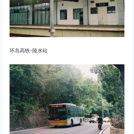
环岛高铁-陵水站