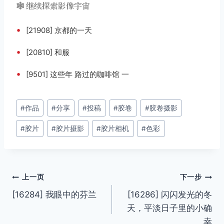
🕸️ 继续探索影像宇宙
•
[21908] 京都的一天
•
[20810] 和服
•
[9501] 这些年 路过的咖啡馆 一
文
#
作品
#
分享
#
投稿
#
胶卷
#
胶卷摄影
章
#
胶片
#
胶片摄影
#
胶片相机
#
色彩
标
签：
文
上一页
下一步
[16284] 我眼中的芬兰
[16286] 闪闪发光的冬
章
天，平淡日子里的小确
导
幸