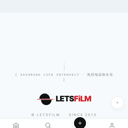
[ SAVORING LIFE INTENSELY · 热烈地品味生活
]
LETS
FiLM
© LETSFILM
SINCE 2013
|