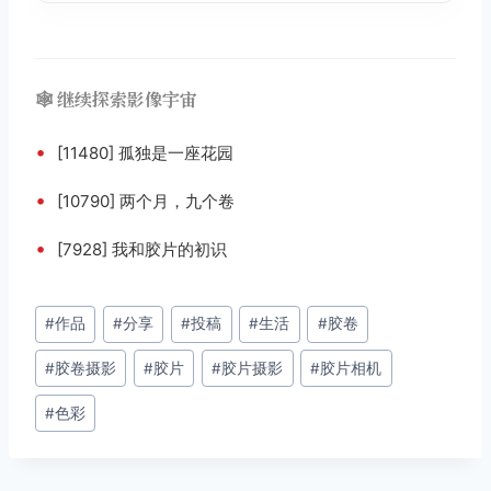
🕸️ 继续探索影像宇宙
•
[11480] 孤独是一座花园
•
[10790] 两个月，九个卷
•
[7928] 我和胶片的初识
文
#
作品
#
分享
#
投稿
#
生活
#
胶卷
章
#
胶卷摄影
#
胶片
#
胶片摄影
#
胶片相机
标
签：
#
色彩