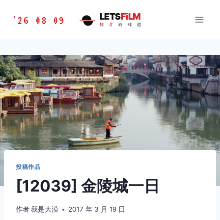
跳
胶
LETS
FiLM
'26 08 09
到
胶
片
的
味
道
片
内
的
容
味
道
LETSFILM
投稿作品
[12039] 金陵城一日
作者
我是大漠
2017 年 3 月 19 日