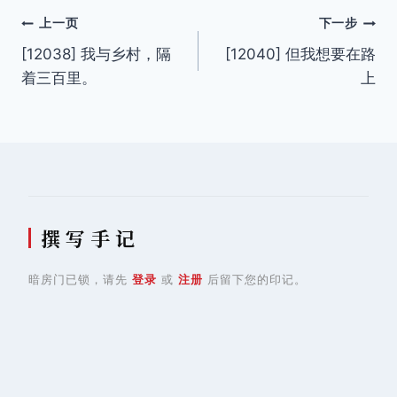
文
上一页
下一步
[12038] 我与乡村，隔
[12040] 但我想要在路
章
着三百里。
上
导
航
撰 写 手 记
暗房门已锁，请先
登录
或
注册
后留下您的印记。