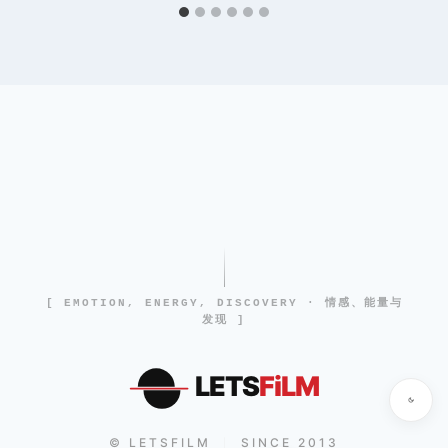
[ EMOTION, ENERGY, DISCOVERY · 情感、能量与
发现 ]
LETS
FiLM
© LETSFILM
SINCE 2013
|