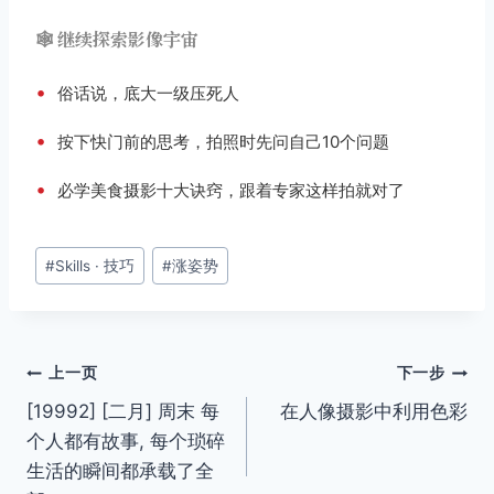
🕸️ 继续探索影像宇宙
•
俗话说，底大一级压死人
•
按下快门前的思考，拍照时先问自己10个问题
•
必学美食摄影十大诀窍，跟着专家这样拍就对了
文
#
Skills · 技巧
#
涨姿势
章
标
签：
文
上一页
下一步
[19992] [二月] 周末 每
在人像摄影中利用色彩
章
个人都有故事, 每个琐碎
导
生活的瞬间都承载了全