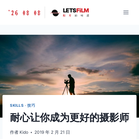
跳
胶
LETS
FiLM
'26 08 08
到
胶
片
的
味
道
片
内
的
容
味
道
LETSFILM
SKILLS · 技巧
耐心让你成为更好的摄影师
作者
Kido
2019 年 2 月 21 日