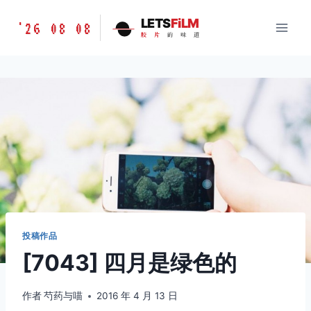
跳
胶
LETS
FiLM
'26 08 08
到
胶
片
的
味
道
片
内
的
容
味
道
LETSFILM
投稿作品
[7043] 四月是绿色的
作者
芍药与喵
2016 年 4 月 13 日