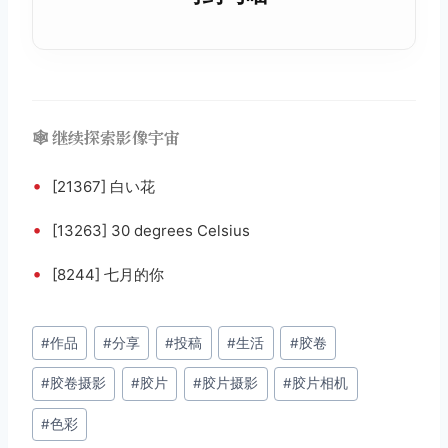
🕸️ 继续探索影像宇宙
•
[21367] 白い花
•
[13263] 30 degrees Celsius
•
[8244] 七月的你
文
#
作品
#
分享
#
投稿
#
生活
#
胶卷
章
#
胶卷摄影
#
胶片
#
胶片摄影
#
胶片相机
标
签：
#
色彩