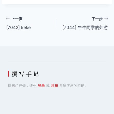
文
上一页
下一步
[7042] keke
[7044] 牛牛同学的郊游
章
导
航
撰 写 手 记
暗房门已锁，请先
登录
或
注册
后留下您的印记。