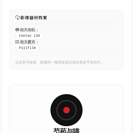
影像器材档案
📷 相关相机：
Contax 139
🎞️ 相关
胶片
：
Fujifilm
点击型号标签，探索同一物理容器记录的更多宇宙切片。
芍药与喵