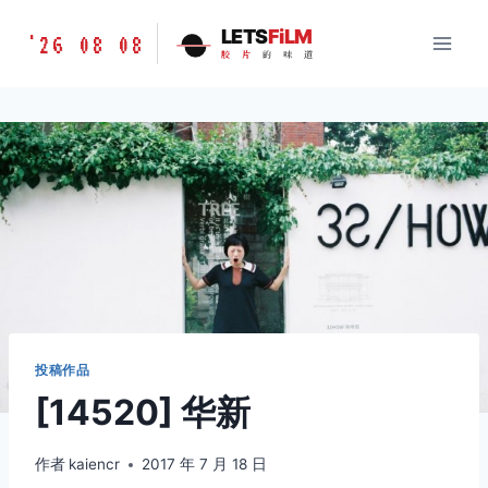
跳
胶
LETS
FiLM
'26 08 08
到
胶
片
的
味
道
片
内
的
容
味
道
LETSFILM
投稿作品
[14520] 华新
作者
kaiencr
2017 年 7 月 18 日