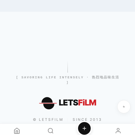
[ SAVORING LIFE INTENSELY · 热烈地品味生活
]
LETS
FiLM
© LETSFILM
SINCE 2013
|