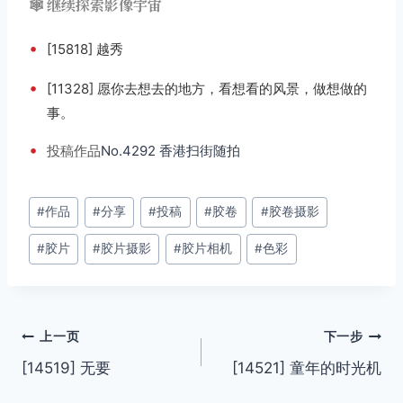
🕸️ 继续探索影像宇宙
•
[15818] 越秀
•
[11328] 愿你去想去的地方，看想看的风景，做想做的
事。
•
投稿
作品
No.4292 香港扫街随拍
文
#
作品
#
分享
#
投稿
#
胶卷
#
胶卷摄影
章
#
胶片
#
胶片摄影
#
胶片相机
#
色彩
标
签：
文
上一页
下一步
[14519] 无要
[14521] 童年的时光机
章