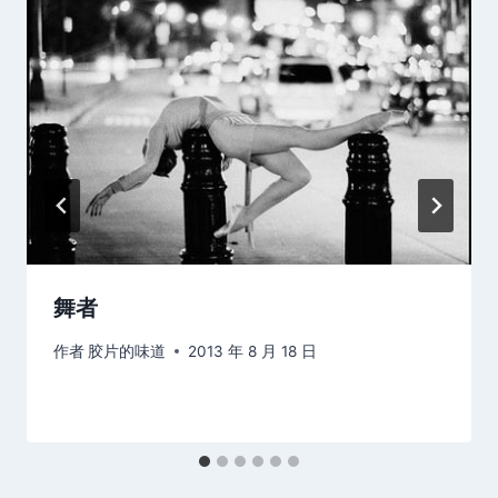
舞者
作者
胶片的味道
2013 年 8 月 18 日