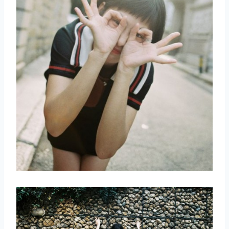
取消
搜索