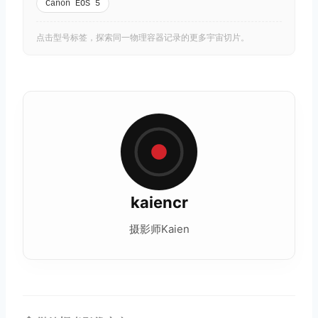
Canon EOS 5
点击型号标签，探索同一物理容器记录的更多宇宙切片。
kaiencr
摄影师Kaien