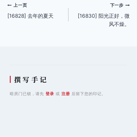
文
上一页
下一步
[16828] 去年的夏天
[16830] 阳光正好，微
章
风不燥。
导
航
撰 写 手 记
暗房门已锁，请先
登录
或
注册
后留下您的印记。