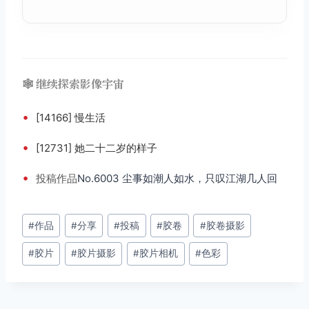
🕸️ 继续探索影像宇宙
•
[14166] 慢生活
•
[12731] 她二十二岁的样子
•
投稿
作品
No.6003 尘事如潮人如水，只叹江湖几人回
文
#
作品
#
分享
#
投稿
#
胶卷
#
胶卷摄影
章
#
胶片
#
胶片摄影
#
胶片相机
#
色彩
标
签：