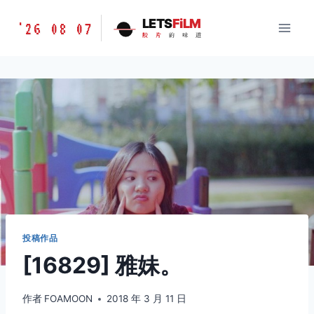
跳
胶
LETS
FiLM
'26 08 07
到
胶
片
的
味
道
片
内
的
容
味
道
LETSFILM
投稿作品
[16829] 雅妹。
作者
FOAMOON
2018 年 3 月 11 日