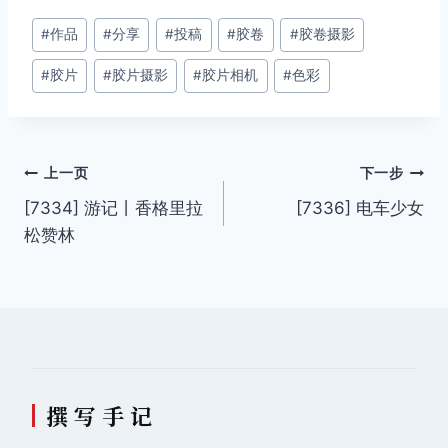
文
#
作品
#
分享
#
投稿
#
胶卷
#
胶卷摄影
章
#
胶片
#
胶片摄影
#
胶片相机
#
色彩
标
签：
文
上一页
下一步
[7334] 游记丨香格里拉
[7336] 电车少女
章
松赞林
导
航
撰 写 手 记