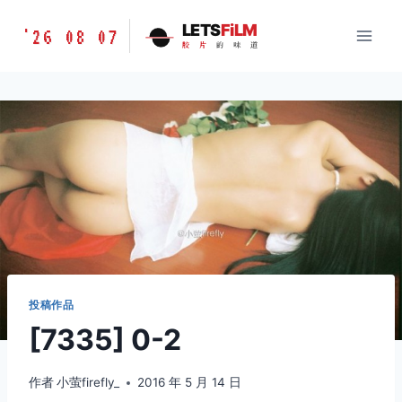
跳
胶
LETS
FiLM
'26 08 07
到
胶
片
的
味
道
片
内
的
容
味
道
LETSFILM
投稿作品
[7335] 0-2
作者
小萤firefly_
2016 年 5 月 14 日