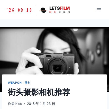
跳
胶
LETS
FiLM
'26 08 10
到
胶
片
的
味
道
片
内
的
容
味
道
LETSFILM
WEAPON · 器材
街头摄影相机推荐
作者
Kido
2018 年 1 月 23 日