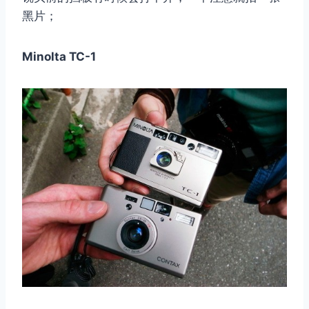
黑片；
Minolta TC-1