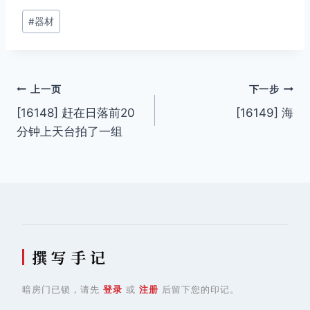
文
#
器材
章
标
签：
文
上一页
下一步
[16148] 赶在日落前20
[16149] 海
章
分钟上天台拍了一组
导
航
撰 写 手 记
暗房门已锁，请先
登录
或
注册
后留下您的印记。