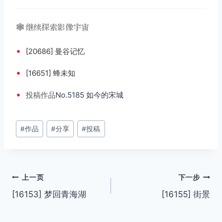
🕸️ 继续探索影像宇宙
•
[20686] 曼谷记忆
•
[16651] 蜂未知
•
投稿
作品
No.5185 如今的宋城
文
#
作品
#
分享
#
投稿
章
标
签：
文
上一页
下一步
[16153] 梦回青海湖
[16155] 街景
章
导