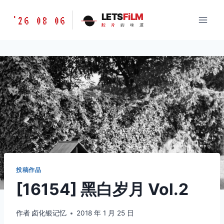
跳
胶
LETS
FiLM
'26 08 06
到
胶
片
的
味
道
片
内
的
容
味
道
LETSFILM
投稿作品
[16154] 黑白岁月 Vol.2
作者
卤化银记忆
2018 年 1 月 25 日