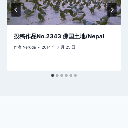
投稿作品No.2343 佛国土地/Nepal
作者
Neruda
2014 年 7 月 25 日