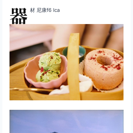
器
材 尼康f6 lca