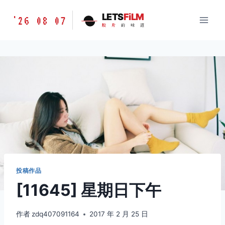
跳
胶
LETS
FiLM
'26 08 07
到
胶
片
的
味
道
片
内
的
容
味
道
LETSFILM
投稿作品
[11645] 星期日下午
作者
zdq407091164
2017 年 2 月 25 日