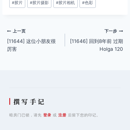
#
胶片
#
胶片摄影
#
胶片相机
#
色彩
标
签：
文
上一页
下一步
[11644] 这位小朋友很
[11646] 回到8年前 过期
章
厉害
Holga 120
导
航
撰 写 手 记
暗房门已锁，请先
登录
或
注册
后留下您的印记。