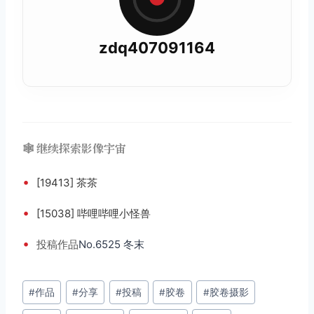
zdq407091164
🕸️ 继续探索影像宇宙
•
[19413] 茶茶
•
[15038] 哔哩哔哩小怪兽
•
投稿
作品
No.6525 冬末
文
#
作品
#
分享
#
投稿
#
胶卷
#
胶卷摄影
章