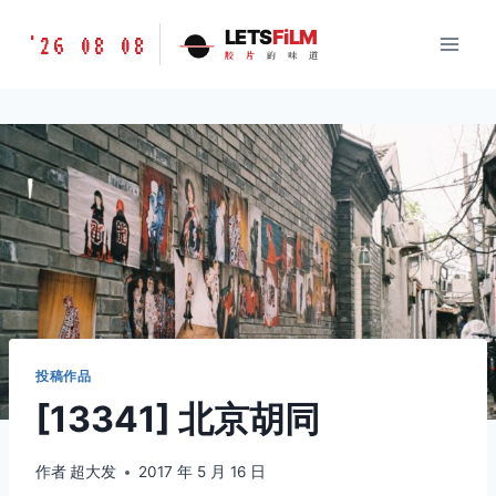
跳
胶
LETS
FiLM
'26 08 08
到
胶
片
的
味
道
片
内
的
容
味
道
LETSFILM
投稿作品
[13341] 北京胡同
作者
超大发
2017 年 5 月 16 日