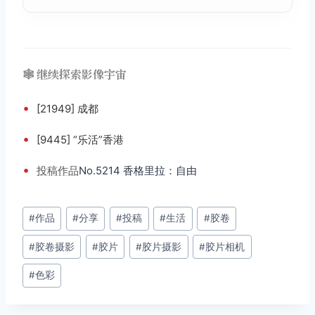
🕸️ 继续探索影像宇宙
•
[21949] 成都
•
[9445] “乐活”香港
•
投稿
作品
No.5214 香格里拉：自由
文
#
作品
#
分享
#
投稿
#
生活
#
胶卷
章
#
胶卷摄影
#
胶片
#
胶片摄影
#
胶片相机
标
签：
#
色彩