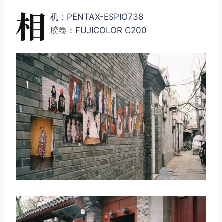
相
机：PENTAX-ESPIO738
胶卷
：FUJICOLOR C200