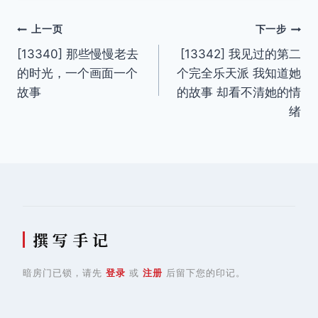
文
上一页
下一步
[13340] 那些慢慢老去
[13342] 我见过的第二
章
的时光，一个画面一个
个完全乐天派 我知道她
导
故事
的故事 却看不清她的情
绪
航
撰 写 手 记
暗房门已锁，请先
登录
或
注册
后留下您的印记。