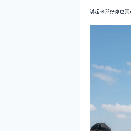
说起来我好像也喜