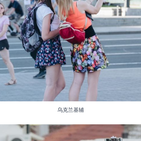
乌克兰基辅