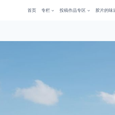
首页
专栏
投稿作品专区
胶片的味