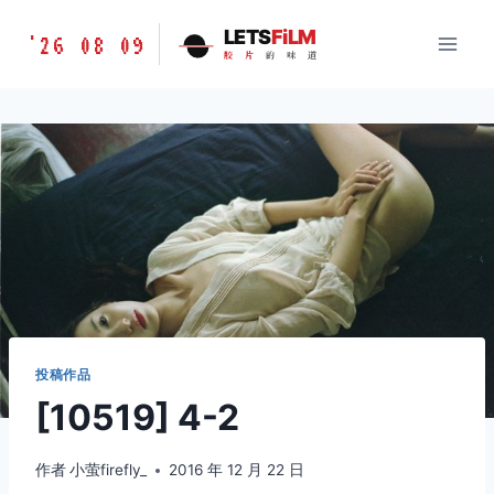
跳
胶
LETS
FiLM
'26 08 09
到
胶
片
的
味
道
片
内
的
容
味
道
LETSFILM
投稿作品
[10519] 4-2
作者
小萤firefly_
2016 年 12 月 22 日