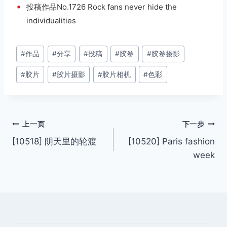
•
投稿作品No.1726 Rock fans never hide the
individualities
文
#
作品
#
分享
#
投稿
#
胶卷
#
胶卷摄影
章
#
胶片
#
胶片摄影
#
胶片相机
#
色彩
标
签：
文
上一页
下一步
[10518] 阴天里的轮渡
[10520] Paris fashion
章
week
导
航