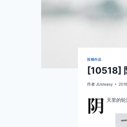
投稿作品
[10518
作者
JUsteasy
201
阴
天里的轮