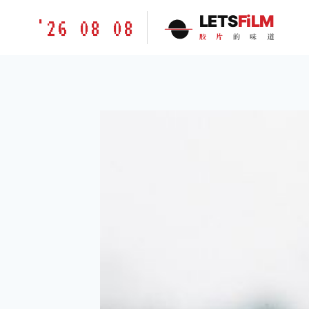
跳
胶
LETS
FiLM
'26 08 08
到
片
胶
片
的
味
道
内
的
容
味
道
LETSFILM