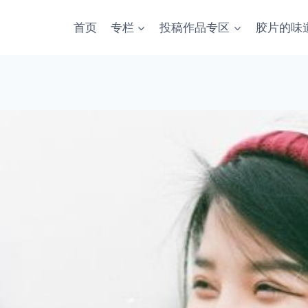
首页
专栏
投稿作品专区
胶片的味