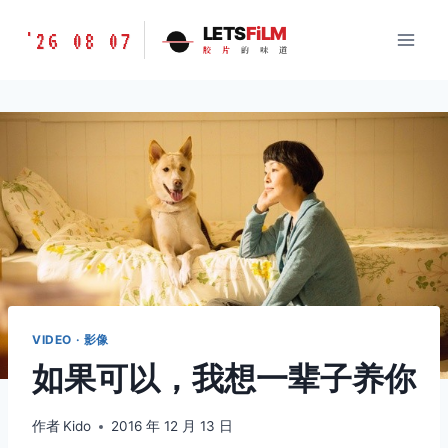
跳
胶
LETS
FiLM
'26 08 07
到
胶
片
的
味
道
片
内
的
容
味
道
LETSFILM
VIDEO · 影像
如果可以，我想一辈子养你
作者
Kido
2016 年 12 月 13 日